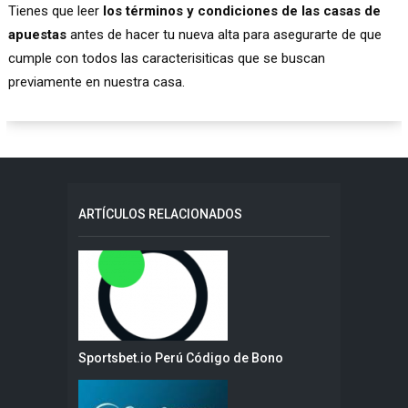
Tienes que leer
los términos y condiciones de las casas de
apuestas
antes de hacer tu nueva alta para asegurarte de que
cumple con todos las caracterisiticas que se buscan
previamente en nuestra casa.
ARTÍCULOS RELACIONADOS
Sportsbet.io Perú Código de Bono