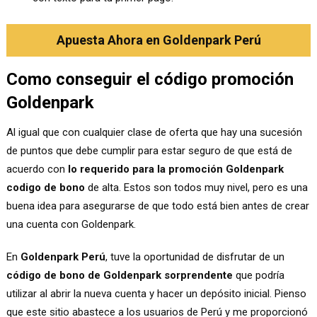
Apuesta Ahora en Goldenpark Perú
Como conseguir el código promoción
Goldenpark
Al igual que con cualquier clase de oferta que hay una sucesión
de puntos que debe cumplir para estar seguro de que está de
acuerdo con
lo requerido para la promoción Goldenpark
codigo de bono
de alta. Estos son todos muy nivel, pero es una
buena idea para asegurarse de que todo está bien antes de crear
una cuenta con Goldenpark.
En
Goldenpark Perú
, tuve la oportunidad de disfrutar de un
código de bono de Goldenpark sorprendente
que podría
utilizar al abrir la nueva cuenta y hacer un depósito inicial. Pienso
que este sitio abastece a los usuarios de Perú y me proporcionó