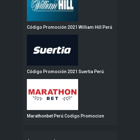
Código Promoción 2021 William Hill Perú
Código Promoción 2021 Suertia Perú
Marathonbet Perú Codigo Promocion