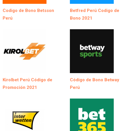
Codigo de Bono Betsson
Betfred Perú Codigo de
Perú
Bono 2021
Kirolbet Perú Código de
Código de Bono Betway
Promoción 2021
Perú