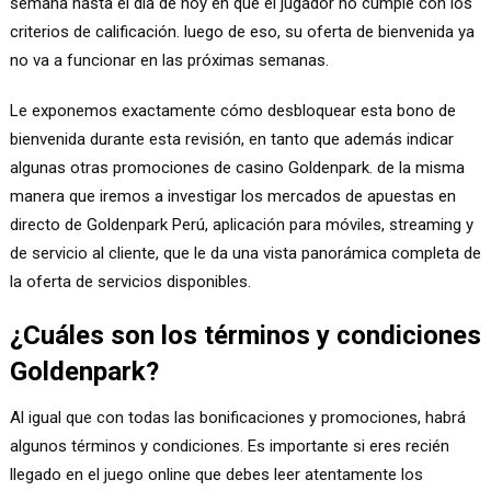
semana hasta el día de hoy en que el jugador no cumple con los
criterios de calificación. luego de eso, su oferta de bienvenida ya
no va a funcionar en las próximas semanas.
Le exponemos exactamente cómo desbloquear esta bono de
bienvenida durante esta revisión, en tanto que además indicar
algunas otras promociones de casino Goldenpark. de la misma
manera que iremos a investigar los mercados de apuestas en
directo de Goldenpark Perú, aplicación para móviles, streaming y
de servicio al cliente, que le da una vista panorámica completa de
la oferta de servicios disponibles.
¿Cuáles son los términos y condiciones
Goldenpark?
Al igual que con todas las bonificaciones y promociones, habrá
algunos términos y condiciones. Es importante si eres recién
llegado en el juego online que debes leer atentamente los