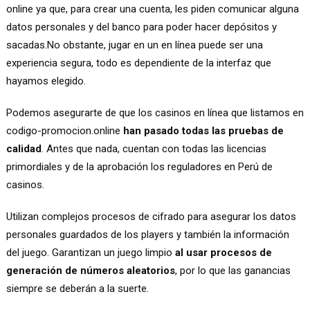
online ya que, para crear una cuenta, les piden comunicar alguna
datos personales y del banco para poder hacer depósitos y
sacadas.No obstante, jugar en un en línea puede ser una
experiencia segura, todo es dependiente de la interfaz que
hayamos elegido.
Podemos asegurarte de que los casinos en línea que listamos en
codigo-promocion.online
han pasado todas las pruebas de
calidad
. Antes que nada, cuentan con todas las licencias
primordiales y de la aprobación los reguladores en Perú de
casinos.
Utilizan complejos procesos de cifrado para asegurar los datos
personales guardados de los players y también la información
del juego. Garantizan un juego limpio
al usar procesos de
generación de números aleatorios
, por lo que las ganancias
siempre se deberán a la suerte.