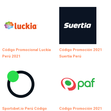
Código Promocional Luckia
Código Promoción 2021
Perú 2021
Suertia Perú
Sportsbet.io Perú Código
Código Promoción 2021