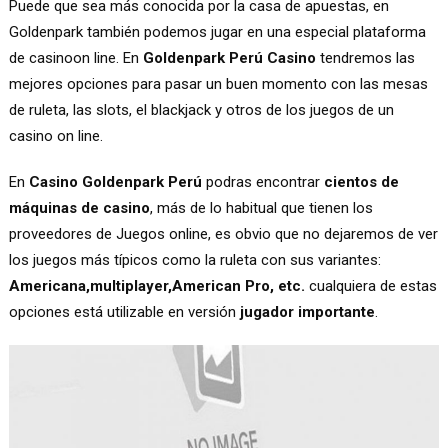
Puede que sea más conocida por la casa de apuestas, en
Goldenpark también podemos jugar en una especial plataforma
de casinoon line. En
Goldenpark Perú Casino
tendremos las
mejores opciones para pasar un buen momento con las mesas
de ruleta, las slots, el blackjack y otros de los juegos de un
casino on line.
En
Casino Goldenpark Perú
podras encontrar
cientos de
máquinas de casino
, más de lo habitual que tienen los
proveedores de Juegos online, es obvio que no dejaremos de ver
los juegos más típicos como la ruleta con sus variantes:
Americana,multiplayer,American Pro, etc.
cualquiera de estas
opciones está utilizable en versión
jugador importante
.