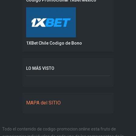
1XBet Chile Codigo de Bono
LO MÁS VISTO
MAPA del SITIO
Todo el contenido de codigo-promocion.online esta fruto de