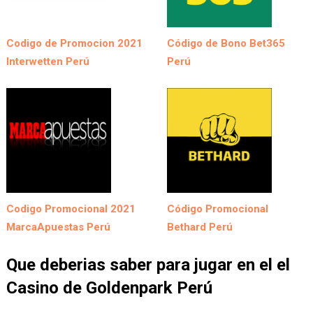
Codigo de Promocion 2021
Código de Bono Bet365
Interwetten Perú
Perú
Codigo Promocional 2021
Código Promocional
MarcaApuestas Perú
Bethard Perú
Que deberias saber para jugar en el
el
Casino de Goldenpark Perú