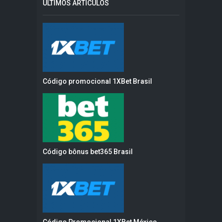
ÚLTIMOS ARTÍCULOS
Código promocional 1XBet Brasil
Código bônus bet365 Brasil
Código Promocional 1XBet México