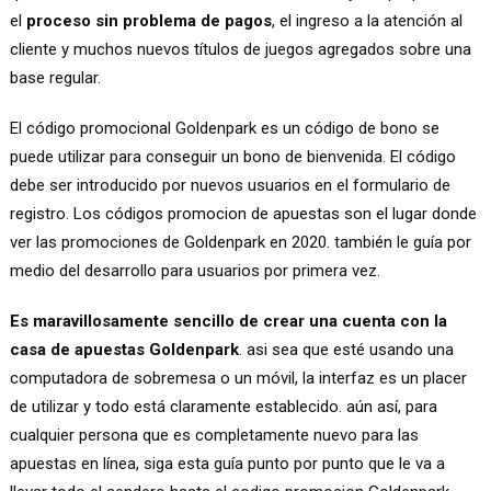
el
proceso sin problema de pagos
, el ingreso a la atención al
cliente y muchos nuevos títulos de juegos agregados sobre una
base regular.
El código promocional Goldenpark es un código de bono se
puede utilizar para conseguir un bono de bienvenida. El código
debe ser introducido por nuevos usuarios en el formulario de
registro. Los códigos promocion de apuestas son el lugar donde
ver las promociones de Goldenpark en 2020. también le guía por
medio del desarrollo para usuarios por primera vez.
Es maravillosamente sencillo de crear una cuenta con la
casa de apuestas Goldenpark
. asi sea que esté usando una
computadora de sobremesa o un móvil, la interfaz es un placer
de utilizar y todo está claramente establecido. aún así, para
cualquier persona que es completamente nuevo para las
apuestas en línea, siga esta guía punto por punto que le va a