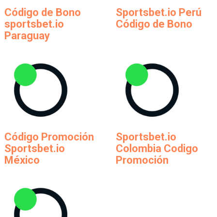
Código de Bono
Sportsbet.io Perú
sportsbet.io
Código de Bono
Paraguay
Código Promoción
Sportsbet.io
Sportsbet.io
Colombia Codigo
México
Promoción