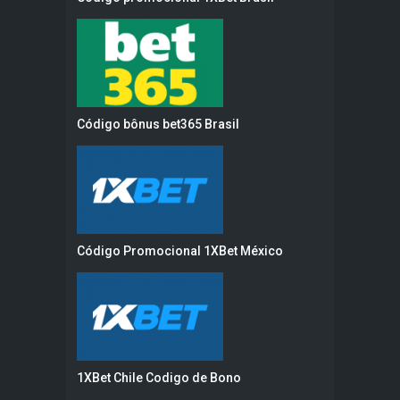
Código bônus bet365 Brasil
Código Promocional 1XBet México
1XBet Chile Codigo de Bono