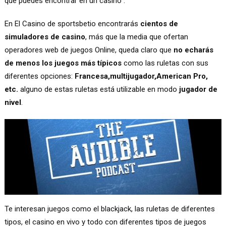
que puedes encontrar en un casino .
En El Casino de sportsbetio encontrarás
cientos de
simuladores de casino
, más que la media que ofertan
operadores web de juegos Online, queda claro que
no echarás
de menos los juegos más típicos
como las ruletas con sus
diferentes opciones:
Francesa,multijugador,American Pro,
etc.
alguno de estas ruletas está utilizable en modo
jugador de
nivel
.
Te interesan juegos como el blackjack, las ruletas de diferentes
tipos, el casino en vivo y todo con diferentes tipos de juegos