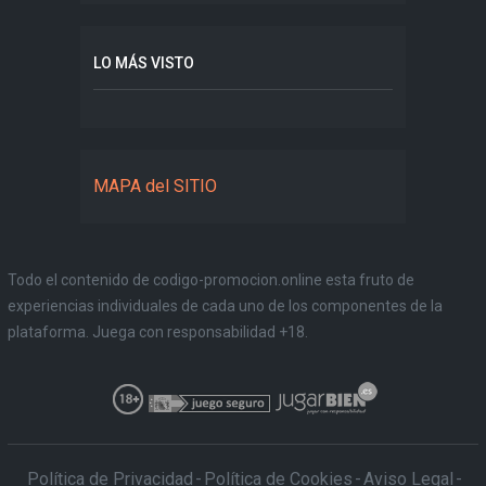
LO MÁS VISTO
MAPA del SITIO
Todo el contenido de codigo-promocion.online esta fruto de
experiencias individuales de cada uno de los componentes de la
plataforma. Juega con responsabilidad +18.
Política de Privacidad
Política de Cookies
Aviso Legal