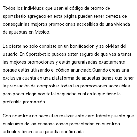
Todos los individuos que usan el código de promo de
sportsbetio agregado en esta página pueden tener certeza de
conseguir las mejores promociones accesibles de una vivienda
de apuestas en México.
La oferta no solo consiste en un bonificación y se olvidan del
usuario. En Sportsbet.io puedes estar seguro de que vas a tener
las mejores promociones y están garantizadas exactamente
porque estás utilizando el código anunciado.Cuando creas una
exclusiva cuenta en una plataforma de apuestas tienes que tener
la precaución de comprobar todas las promociones accesibles
para poder elegir con total seguridad cual es la que tiene la
preferible promoción.
Con nosotros no necesitas realizar este caro trámite puesto que
cualquiera de las escasas casas presentadas en nuestros
artículos tienen una garantía confirmada.