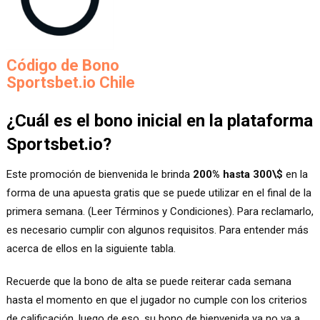
Código de Bono
Sportsbet.io Chile
¿Cuál es el bono inicial en la plataforma
Sportsbet.io?
Este promoción de bienvenida le brinda
200% hasta 300\$
en la
forma de una apuesta gratis que se puede utilizar en el final de la
primera semana. (Leer Términos y Condiciones). Para reclamarlo,
es necesario cumplir con algunos requisitos. Para entender más
acerca de ellos en la siguiente tabla.
Recuerde que la bono de alta se puede reiterar cada semana
hasta el momento en que el jugador no cumple con los criterios
de calificación. luego de eso, su bono de bienvenida ya no va a