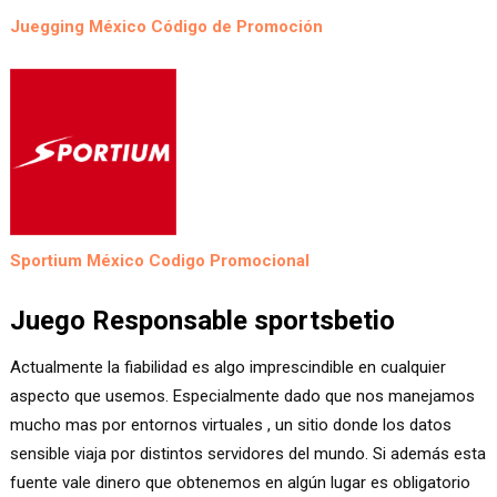
Juegging México Código de Promoción
Sportium México Codigo Promocional
Juego Responsable sportsbetio
Actualmente la fiabilidad es algo imprescindible en cualquier
aspecto que usemos. Especialmente dado que nos manejamos
mucho mas por entornos virtuales , un sitio donde los datos
sensible viaja por distintos servidores del mundo. Si además esta
fuente vale dinero que obtenemos en algún lugar es obligatorio