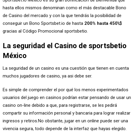
hasta ellos mismos denominan como el más destacable Bono
de Casino del mercado y con la que tendrás la posibilidad de
conseguir un Bono Sportsbet.io de hasta
200% hasta 450\$
gracias al Código Promocional sportsbetio.
La seguridad
el Casino de sportsbetio
México
La seguridad de un casino es una cuestión que tienen en cuenta
muchos jugadores de casino, ya asi debe ser.
Es simple de comprender el por qué los menos experimentados
usuarios del juego en casinos podrían estar pensando de usar un
casino on-line debido a que, para registrarse, se les pedirá
compartir su información personal y bancaria para lograr realizar
ingresos y retiros.No obstante, jugar en un online puede ser una
vivencia segura, todo depende de la interfaz que hayas elegido.