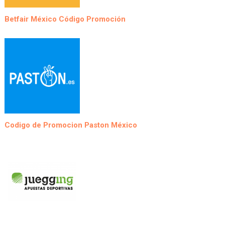
Betfair México Código Promoción
Codigo de Promocion Paston México