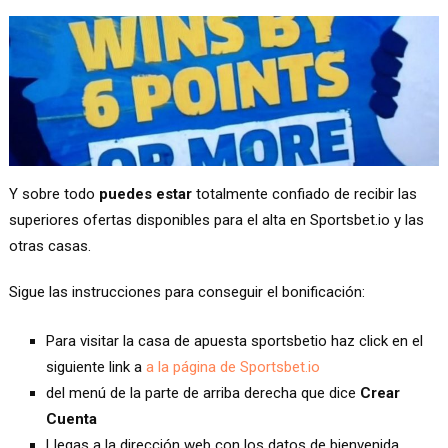
Y sobre todo
puedes estar
totalmente confiado de recibir las
superiores ofertas disponibles para el alta en Sportsbet.io y las
otras casas.
Sigue las instrucciones para conseguir el bonificación:
Para visitar la casa de apuesta sportsbetio haz click en el
siguiente link a
a la página de Sportsbet.io
del menú de la parte de arriba derecha que dice
Crear
Cuenta
Llegas a la dirección web con los datos de bienvenida