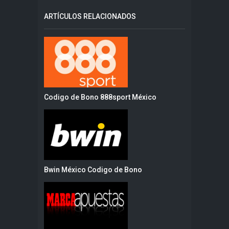
ARTÍCULOS RELACIONADOS
Codigo de Bono 888sport México
Bwin México Codigo de Bono